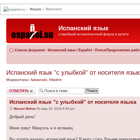
Форум
|
Вконтакте
espanol.su
::
Испанский язык
старейший испаноязычный форум в рунете
Список форумов
‹
Испанский язык / Español
‹
Поиск/Предложение работы
Испанский язык "с улыбкой" от носителя язы
Модераторы:
Aplatanado
,
Wladimir
Ответить
Испанский язык "с улыбкой" от носителя языка
Manuel Molina
Пн мар 19, 2018 8:35 pm
Добрый день!
Меня зовут Мануэль и я испанец.
Вы хотите изучать испанский язык? Я могу стать Вашим преподава