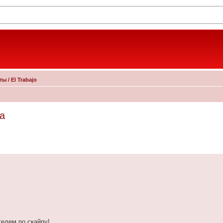
 / El Trabajo
ка
телем по скайпу!