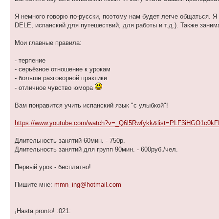
Я немного говорю по-русски, поэтому нам будет легче общаться. Я
DELE, испанский для путешествий, для работы и т.д.). Также заним
Мои главные правила:
- терпение
- серьёзное отношение к урокам
- больше разговорной практики
- отличное чувство юмора
Вам понравится учить испанский язык "с улыбкой"!
https://www.youtube.com/watch?v=_Q6l5Rwfykk&list=PLF3iHGO1c0k
Длительность занятий 60мин. - 750р.
Длительность занятий для групп 90мин. - 600руб./чел.
Первый урок - бесплатно!
Пишите мне:
mmn_ing@hotmail.com
¡Hasta pronto! :021: