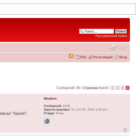
Расширенный поиск
FAQ
Регистрация
Вход
Сообщений: 48 •
Страница
4
из
4
•
1
2
3
4
Wladimir
Сообщений:
9156
Зарегистрирован:
Чт сен 02, 2004 2:28 pm
писал "havión".
Откуда:
Rusia