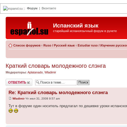
Форум
|
Вконтакте
espanol.su
::
Испанский язык
старейший испаноязычный форум в рунете
Список форумов
‹
Ruso / Русский язык
‹
Estudiar ruso / Изучение русск
Краткий словарь молодежного слэнга
Модераторы:
Aplatanado
,
Wladimir
Ответить
Re: Краткий словарь молодежного слэнга
Wladimir
Чт июл 31, 2008 9:57 am
Тут в форуме один носитель предлагал по дешевке уроки испанского