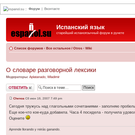
Форум
|
Вконтакте
espanol.su
::
Испанский язык
старейший испаноязычный форум в рунете
Список форумов
‹
Все остальное / Otros
‹
Wiki
О словаре разговорной лексики
Модераторы:
Aplatanado
,
Wladimir
Ответить
Chenoa
Сб июн 16, 2007 7:49 pm
Сегодня тружусь над глагольными сочетаниями - заполняю пробелы
Еще кое-что кое-куда добавила. Часа 4 посидела - получила удово
Оцените
Aprende llorando y reirás ganando.