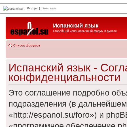
Форум
|
Вконтакте
espanol.su
::
Испанский язык
старейший испаноязычный форум в рунете
Список форумов
Испанский язык - Сог
конфиденциальности
Это соглашение подробно объя
подразделения (в дальнейшем
«http://espanol.su/foro») и ph
«программное обеспечение ph