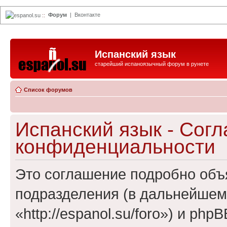
Форум
|
Вконтакте
espanol.su
::
Испанский язык
старейший испаноязычный форум в рунете
Список форумов
Испанский язык - Сог
конфиденциальности
Это соглашение подробно объя
подразделения (в дальнейшем
«http://espanol.su/foro») и ph