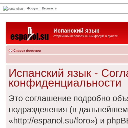
Форум
|
Вконтакте
espanol.su
::
Испанский язык
старейший испаноязычный форум в рунете
Список форумов
Испанский язык - Сог
конфиденциальности
Это соглашение подробно объя
подразделения (в дальнейшем
«http://espanol.su/foro») и ph