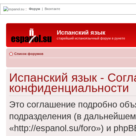
Форум
|
Вконтакте
espanol.su
::
Испанский язык
старейший испаноязычный форум в рунете
Список форумов
Испанский язык - Сог
конфиденциальности
Это соглашение подробно объя
подразделения (в дальнейшем
«http://espanol.su/foro») и ph