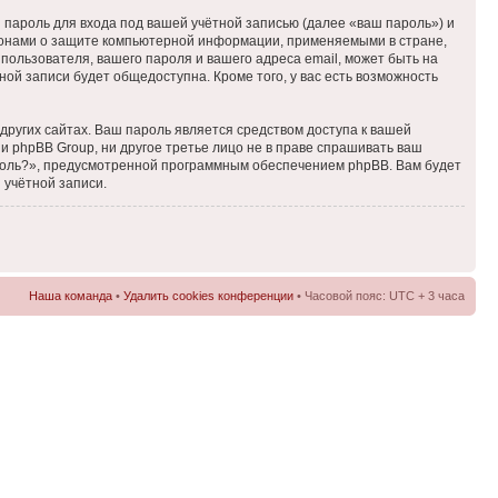
пароль для входа под вашей учётной записью (далее «ваш пароль») и
аконами о защите компьютерной информации, применяемыми в стране,
ользователя, вашего пароля и вашего адреса email, может быть на
ной записи будет общедоступна. Кроме того, у вас есть возможность
ругих сайтах. Ваш пароль является средством доступа к вашей
ни phpBB Group, ни другое третье лицо не в праве спрашивать ваш
ароль?», предусмотренной программным обеспечением phpBB. Вам будет
 учётной записи.
Наша команда
•
Удалить cookies конференции
• Часовой пояс: UTC + 3 часа