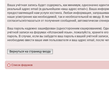
Ваша учётная запись будет содержать, как минимум, однозначно идент
реальный адрес email (в дальнейшем «ваш адрес email»). Ваша инфор
предоставляющей нам услуги хостинга. Любая информация, запрашиваем
наше усмотрение как необходимой, так и необязательной ко вводу. В лю
согласиться/отказаться от получения сообщений, автоматически сген
Ваш пароль надежно зашифрован (односторонним хэшированием). Однако
учётной записи на форумах «Испанский язык», пожалуйста, храните его 
пароль. В случае, если вы забудете ваш пароль к вашей учётной запи
необходимо ввести ваше имя пользователя и ваш адрес email, после ч
Вернуться на страницу входа
Список форумов