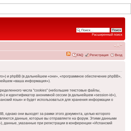
Расширенный поиск
FAQ
Регистрация
Вход
foro») и phpBB (в дальнейшем «они», «программное обеспечение phpBB»,
ьнейшем «ваша информация»).
еделенного числа "cookies" (небольшие текстовые файлы,
d») и идентификатор анонимной сессии (в дальнейшем «session-id»),
панский язык» и будет использоваться для хранения информации о
, однако они выходят за рамки этого документа, целью которого
вляются данные, которые вы отправляете на форум. Этими данными
), данные, указанные при регистрации в конференции «Испанский