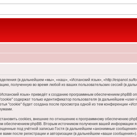
зделения (в дальнейшем «мы», «наш», «Испанский язык», «http://espanol.su/
цию, полученную во время любой из ваших пользовательских сессий (в дал
Испанский язык» приведёт к созданию программным обеспечением phpBB опр
cookie" содержат только идентификатор пользователя (в дальнейшем «user-i
ья "cookie" будет создана после просмотра одной из тем конференции «Ис
румами.
становить cookies, внешние по отношению к программному обеспечению phpBB
ым обеспечением phpBB. Вторым источником получения вашей информации я
мещенные под учётной записью Гостя (в дальнейшем «анонимные сообщения»
е вами после регистрации и авторизации (в дальнейшем «ваши сообщения»).