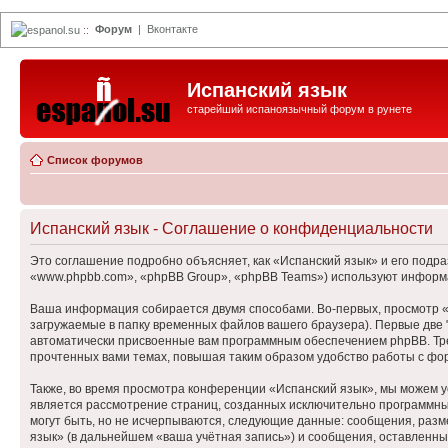
Форум
|
Вконтакте
espanol.su
::
Испанский язык
старейший испаноязычный форум в рунете
Список форумов
Испанский язык - Соглашение о конфиденциальности
Это соглашение подробно объясняет, как «Испанский язык» и его подра
«www.phpbb.com», «phpBB Group», «phpBB Teams») используют информа
Ваша информация собирается двумя способами. Во-первых, просмотр «
загружаемые в папку временных файлов вашего браузера). Первые две "
автоматически присвоенные вам программным обеспечением phpBB. Трет
прочтенных вами темах, повышая таким образом удобство работы с фо
Также, во время просмотра конференции «Испанский язык», мы можем у
является рассмотрение страниц, созданных исключительно программн
могут быть, но не исчерпываются, следующие данные: сообщения, раз
язык» (в дальнейшем «ваша учётная запись») и сообщения, оставленны