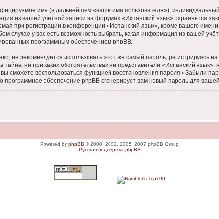
ифицируемое имя (в дальнейшем «ваше имя пользователя»), индивидуальный 
мация из вашей учётной записи на форумах «Испанский язык» охраняется з
ая при регистрации в конференции «Испанский язык», кроме вашего имени п
бом случае у вас есть возможность выбрать, какая информация из вашей учёт
ерированных программным обеспечением phpBB.
, не рекомендуется использовать этот же самый пароль, регистрируясь на д
в тайне, ни при каких обстоятельствах ни представители «Испанский язык», 
си, вы сможете воспользоваться функцией восстановления пароля «Забыли п
его программное обеспечение phpBB сгенерирует вам новый пароль для вашей
Powered by
phpBB
© 2000, 2002, 2005, 2007 phpBB Group
Русская поддержка phpBB