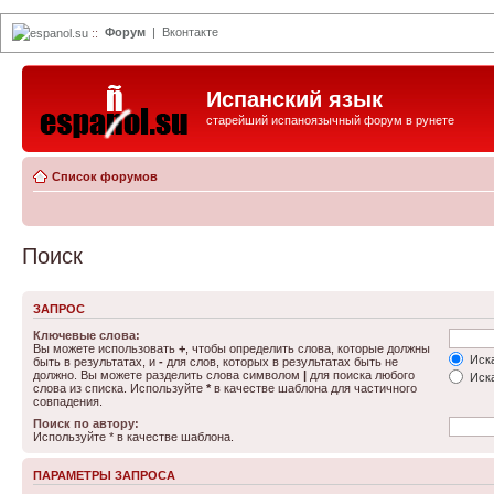
Форум
|
Вконтакте
espanol.su
::
Испанский язык
старейший испаноязычный форум в рунете
Список форумов
Поиск
ЗАПРОС
Ключевые слова:
Вы можете использовать
+
, чтобы определить слова, которые должны
Иска
быть в результатах, и
-
для слов, которых в результатах быть не
должно. Вы можете разделить слова символом
|
для поиска любого
Иска
слова из списка. Используйте
*
в качестве шаблона для частичного
совпадения.
Поиск по автору:
Используйте * в качестве шаблона.
ПАРАМЕТРЫ ЗАПРОСА