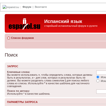
Форум
|
Вконтакте
espanol.su
::
Испанский язык
старейший испаноязычный форум в рунете
Список форумов
Поиск
ЗАПРОС
Ключевые слова:
Вы можете использовать
+
, чтобы определить слова, которые должны
Иска
быть в результатах, и
-
для слов, которых в результатах быть не
должно. Вы можете разделить слова символом
|
для поиска любого
Иска
слова из списка. Используйте
*
в качестве шаблона для частичного
совпадения.
Поиск по автору:
Используйте * в качестве шаблона.
ПАРАМЕТРЫ ЗАПРОСА