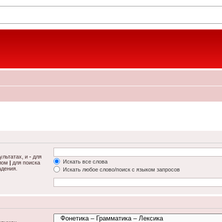
ультатах, и
-
для
Искать все слова
олом
|
для поиска
адения.
Искать любое слово/поиск с языком запросов