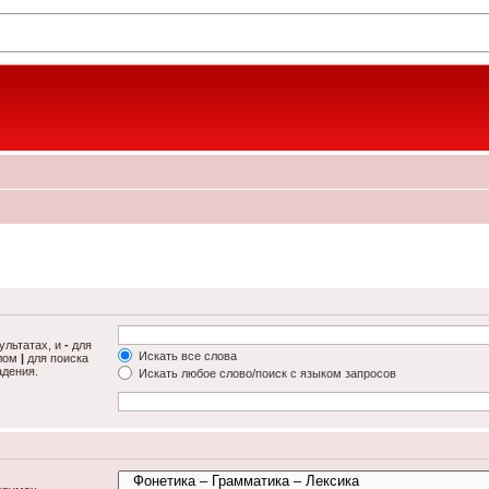
ультатах, и
-
для
Искать все слова
олом
|
для поиска
адения.
Искать любое слово/поиск с языком запросов