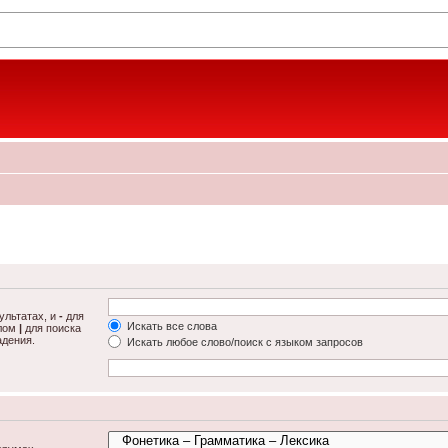
ультатах, и
-
для
Искать все слова
олом
|
для поиска
адения.
Искать любое слово/поиск с языком запросов