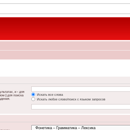
ультатах, и
-
для
Искать все слова
олом
|
для поиска
адения.
Искать любое слово/поиск с языком запросов