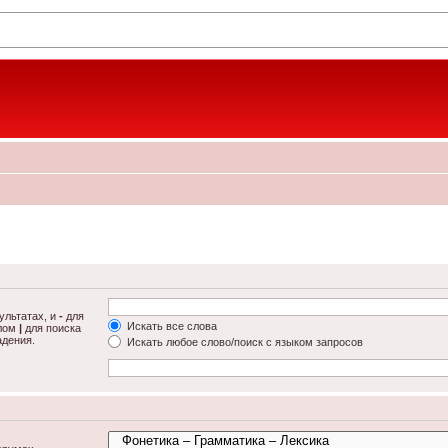
ультатах, и
-
для
Искать все слова
олом
|
для поиска
адения.
Искать любое слово/поиск с языком запросов