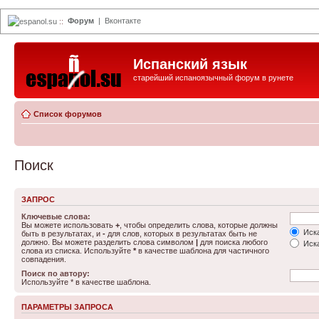
Форум
|
Вконтакте
espanol.su
::
Испанский язык
старейший испаноязычный форум в рунете
Список форумов
Поиск
ЗАПРОС
Ключевые слова:
Вы можете использовать
+
, чтобы определить слова, которые должны
Иска
быть в результатах, и
-
для слов, которых в результатах быть не
должно. Вы можете разделить слова символом
|
для поиска любого
Иска
слова из списка. Используйте
*
в качестве шаблона для частичного
совпадения.
Поиск по автору:
Используйте * в качестве шаблона.
ПАРАМЕТРЫ ЗАПРОСА