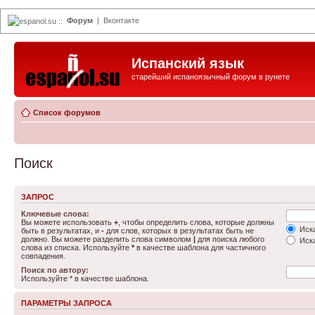
Форум
|
Вконтакте
espanol.su
::
Испанский язык
старейший испаноязычный форум в рунете
Список форумов
Поиск
ЗАПРОС
Ключевые слова:
Вы можете использовать
+
, чтобы определить слова, которые должны
Иска
быть в результатах, и
-
для слов, которых в результатах быть не
должно. Вы можете разделить слова символом
|
для поиска любого
Иска
слова из списка. Используйте
*
в качестве шаблона для частичного
совпадения.
Поиск по автору:
Используйте * в качестве шаблона.
ПАРАМЕТРЫ ЗАПРОСА