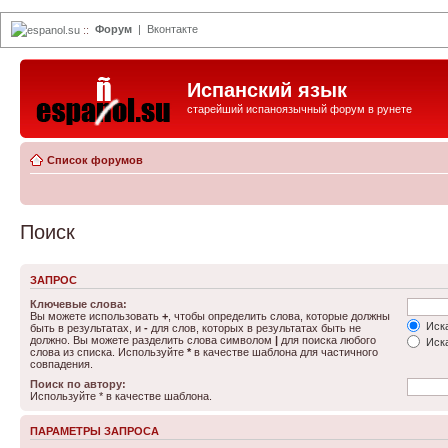
Форум
|
Вконтакте
espanol.su
::
Испанский язык
старейший испаноязычный форум в рунете
Список форумов
Поиск
ЗАПРОС
Ключевые слова:
Вы можете использовать
+
, чтобы определить слова, которые должны
Иска
быть в результатах, и
-
для слов, которых в результатах быть не
должно. Вы можете разделить слова символом
|
для поиска любого
Иска
слова из списка. Используйте
*
в качестве шаблона для частичного
совпадения.
Поиск по автору:
Используйте * в качестве шаблона.
ПАРАМЕТРЫ ЗАПРОСА