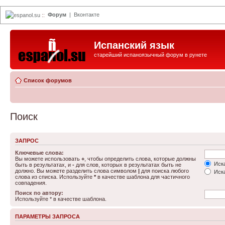
Форум
|
Вконтакте
espanol.su
::
Испанский язык
старейший испаноязычный форум в рунете
Список форумов
Поиск
ЗАПРОС
Ключевые слова:
Вы можете использовать
+
, чтобы определить слова, которые должны
Иска
быть в результатах, и
-
для слов, которых в результатах быть не
должно. Вы можете разделить слова символом
|
для поиска любого
Иска
слова из списка. Используйте
*
в качестве шаблона для частичного
совпадения.
Поиск по автору:
Используйте * в качестве шаблона.
ПАРАМЕТРЫ ЗАПРОСА