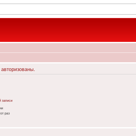
 авторизованы.
й записи
ии
от раз