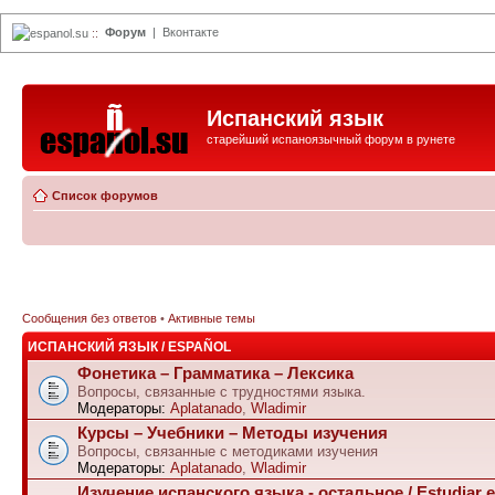
Форум
|
Вконтакте
espanol.su
::
Испанский язык
старейший испаноязычный форум в рунете
Список форумов
Сообщения без ответов
•
Активные темы
ИСПАНСКИЙ ЯЗЫК / ESPAÑOL
Фонетика – Грамматика – Лексика
Вопросы, связанные с трудностями языка.
Модераторы:
Aplatanado
,
Wladimir
Курсы – Учебники – Методы изучения
Вопросы, связанные с методиками изучения
Модераторы:
Aplatanado
,
Wladimir
Изучение испанского языка - остальное / Estudiar e