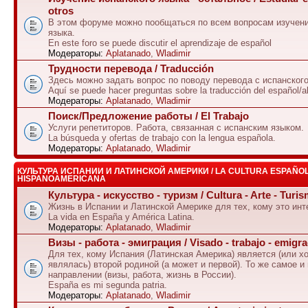
otros
В этом форуме можно пообщаться по всем вопросам изучени
языка.
En este foro se puede discutir el aprendizaje de español
Модераторы:
Aplatanado
,
Wladimir
Трудности перевода / Traducción
Здесь можно задать вопрос по поводу перевода с испанского
Aquí se puede hacer preguntas sobre la traducción del español/a
Модераторы:
Aplatanado
,
Wladimir
Поиск/Предложение работы / El Trabajo
Услуги репетиторов. Работа, связанная с испанским языком.
La búsqueda y ofertas de trabajo con la lengua española.
Модераторы:
Aplatanado
,
Wladimir
КУЛЬТУРА ИСПАНИИ И ЛАТИНСКОЙ АМЕРИКИ / LA CULTURA ESPAÑOL
HISPANOAMERICANA
Культура - искусство - туризм / Cultura - Arte - Turi
Жизнь в Испании и Латинской Америке для тех, кому это инт
La vida en España y América Latina.
Модераторы:
Aplatanado
,
Wladimir
Визы - работа - эмиграция / Visado - trabajo - emigr
Для тех, кому Испания (Латинская Америка) является (или х
являлась) второй родиной (а может и первой). То же самое и
направлении (визы, работа, жизнь в России).
España es mi segunda patria.
Модераторы:
Aplatanado
,
Wladimir