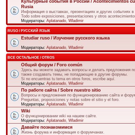
Культурные события в России / Acontecimientos cul
Rusia
Информация о выставках, презентациях и других событиях в
Todo sobre exposiciones, presentaciones y otros acontecimiento
Модераторы:
Aplatanado
,
Wladimir
RUSO / РУССКИЙ ЯЗЫК
Estudiar ruso / Изучение русского языка
Модераторы:
Aplatanado
,
Wladimir
ВСЕ ОСТАЛЬНОЕ / OTROS
Общий форум / Foro común
Здесь вы можете задавать вопросы и делать предложения по
также создавать темы, не попадающие в другие форумы.
Si no encuentras tu tema en otros foros, escribe aquí.
Модераторы:
Aplatanado
,
Wladimir
По работе сайта / Sobre nuestro sitio
Вопросы и предложения по функционированию сайта и фору
Preguntas, proposiciones y notas sobre el sitio y el foro.
Модераторы:
Aplatanado
,
Wladimir
Wiki
О функцонировании wiki на нашем сайте.
Модераторы:
Aplatanado
,
Wladimir
Давайте познакомимся
Жизнь форума и информация о форумчанах.