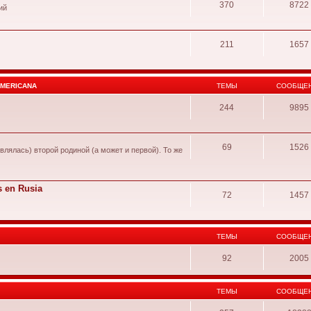
370
8722
ий
211
1657
AMERICANA
ТЕМЫ
СООБЩЕ
244
9895
69
1526
влялась) второй родиной (а может и первой). То же
s en Rusia
72
1457
ТЕМЫ
СООБЩЕ
92
2005
ТЕМЫ
СООБЩЕ