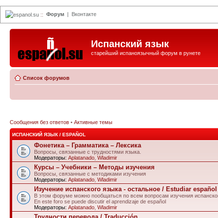
Форум
|
Вконтакте
espanol.su
::
Испанский язык
старейший испаноязычный форум в рунете
Список форумов
Сообщения без ответов
•
Активные темы
ИСПАНСКИЙ ЯЗЫК / ESPAÑOL
Фонетика – Грамматика – Лексика
Вопросы, связанные с трудностями языка.
Модераторы:
Aplatanado
,
Wladimir
Курсы – Учебники – Методы изучения
Вопросы, связанные с методиками изучения
Модераторы:
Aplatanado
,
Wladimir
Изучение испанского языка - остальное / Estudiar español 
В этом форуме можно пообщаться по всем вопросам изучения испанског
En este foro se puede discutir el aprendizaje de español
Модераторы:
Aplatanado
,
Wladimir
Трудности перевода / Traducción