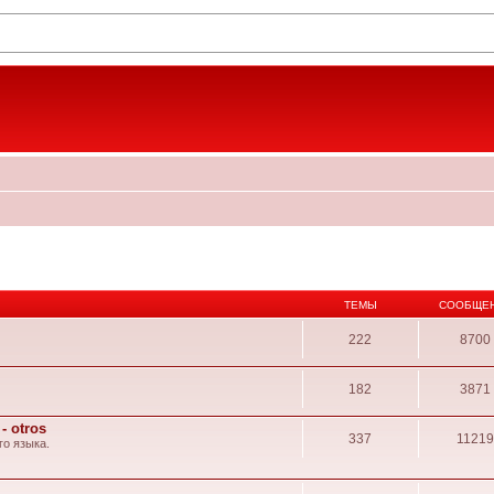
ТЕМЫ
СООБЩЕ
222
8700
182
3871
- otros
337
1121
о языка.