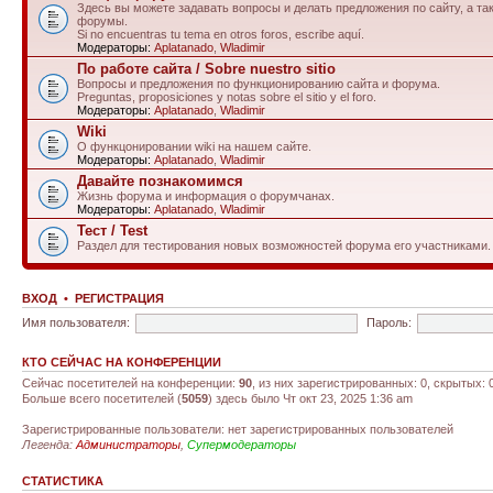
Здесь вы можете задавать вопросы и делать предложения по сайту, а та
форумы.
Si no encuentras tu tema en otros foros, escribe aquí.
Модераторы:
Aplatanado
,
Wladimir
По работе сайта / Sobre nuestro sitio
Вопросы и предложения по функционированию сайта и форума.
Preguntas, proposiciones y notas sobre el sitio y el foro.
Модераторы:
Aplatanado
,
Wladimir
Wiki
О функцонировании wiki на нашем сайте.
Модераторы:
Aplatanado
,
Wladimir
Давайте познакомимся
Жизнь форума и информация о форумчанах.
Модераторы:
Aplatanado
,
Wladimir
Тест / Test
Раздел для тестирования новых возможностей форума его участниками.
ВХОД
•
РЕГИСТРАЦИЯ
Имя пользователя:
Пароль:
КТО СЕЙЧАС НА КОНФЕРЕНЦИИ
Сейчас посетителей на конференции:
90
, из них зарегистрированных: 0, скрытых: 
Больше всего посетителей (
5059
) здесь было Чт окт 23, 2025 1:36 am
Зарегистрированные пользователи: нет зарегистрированных пользователей
Легенда:
Администраторы
,
Супермодераторы
СТАТИСТИКА