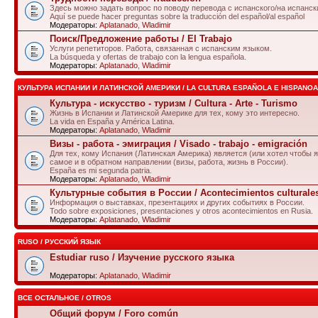
Здесь можно задать вопрос по поводу перевода с испанского/на испанск
Aquí se puede hacer preguntas sobre la traducción del español/al español
Модераторы:
Aplatanado
,
Wladimir
Поиск/Предложение работы / El Trabajo
Услуги репетиторов. Работа, связанная с испанским языком.
La búsqueda y ofertas de trabajo con la lengua española.
Модераторы:
Aplatanado
,
Wladimir
КУЛЬТУРА ИСПАНИИ И ЛАТИНСКОЙ АМЕРИКИ / LA CULTURA ESPAÑOLA E HISPANO
Культура - искусство - туризм / Cultura - Arte - Turismo
Жизнь в Испании и Латинской Америке для тех, кому это интересно.
La vida en España y América Latina.
Модераторы:
Aplatanado
,
Wladimir
Визы - работа - эмиграция / Visado - trabajo - emigración
Для тех, кому Испания (Латинская Америка) является (или хотел чтобы я
самое и в обратном направлении (визы, работа, жизнь в России).
España es mi segunda patria.
Модераторы:
Aplatanado
,
Wladimir
Культурные события в России / Acontecimientos culturale
Информация о выставках, презентациях и других событиях в России.
Todo sobre exposiciones, presentaciones y otros acontecimientos en Rusia.
Модераторы:
Aplatanado
,
Wladimir
RUSO / РУССКИЙ ЯЗЫК
Estudiar ruso / Изучение русского языка
Модераторы:
Aplatanado
,
Wladimir
ВСЕ ОСТАЛЬНОЕ / OTROS
Общий форум / Foro común