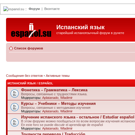
Форум
|
Вконтакте
espanol.su
::
Испанский язык
старейший испаноязычный форум в рунете
Список форумов
Сообщения без ответов
•
Активные темы
ИСПАНСКИЙ ЯЗЫК / ESPAÑOL
Фонетика – Грамматика – Лексика
Вопросы, связанные с трудностями языка.
Модераторы:
Aplatanado
,
Wladimir
Курсы – Учебники – Методы изучения
Вопросы, связанные с методиками изучения
Модераторы:
Aplatanado
,
Wladimir
Изучение испанского языка - остальное / Estudiar español 
В этом форуме можно пообщаться по всем вопросам изучения испанског
En este foro se puede discutir el aprendizaje de español
Модераторы:
Aplatanado
,
Wladimir
Трудности перевода / Traducción