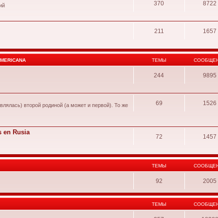
370
8722
ий
211
1657
AMERICANA
ТЕМЫ
СООБЩЕ
244
9895
69
1526
влялась) второй родиной (а может и первой). То же
s en Rusia
72
1457
ТЕМЫ
СООБЩЕ
92
2005
ТЕМЫ
СООБЩЕ