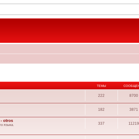
ТЕМЫ
СООБЩЕ
222
8700
182
3871
- otros
337
1121
о языка.