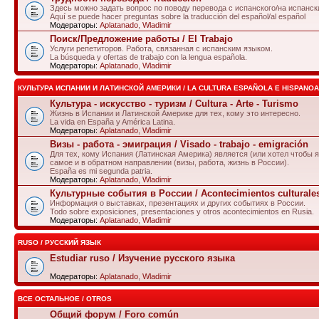
Здесь можно задать вопрос по поводу перевода с испанского/на испанск
Aquí se puede hacer preguntas sobre la traducción del español/al español
Модераторы:
Aplatanado
,
Wladimir
Поиск/Предложение работы / El Trabajo
Услуги репетиторов. Работа, связанная с испанским языком.
La búsqueda y ofertas de trabajo con la lengua española.
Модераторы:
Aplatanado
,
Wladimir
КУЛЬТУРА ИСПАНИИ И ЛАТИНСКОЙ АМЕРИКИ / LA CULTURA ESPAÑOLA E HISPANO
Культура - искусство - туризм / Cultura - Arte - Turismo
Жизнь в Испании и Латинской Америке для тех, кому это интересно.
La vida en España y América Latina.
Модераторы:
Aplatanado
,
Wladimir
Визы - работа - эмиграция / Visado - trabajo - emigración
Для тех, кому Испания (Латинская Америка) является (или хотел чтобы я
самое и в обратном направлении (визы, работа, жизнь в России).
España es mi segunda patria.
Модераторы:
Aplatanado
,
Wladimir
Культурные события в России / Acontecimientos culturale
Информация о выставках, презентациях и других событиях в России.
Todo sobre exposiciones, presentaciones y otros acontecimientos en Rusia.
Модераторы:
Aplatanado
,
Wladimir
RUSO / РУССКИЙ ЯЗЫК
Estudiar ruso / Изучение русского языка
Модераторы:
Aplatanado
,
Wladimir
ВСЕ ОСТАЛЬНОЕ / OTROS
Общий форум / Foro común