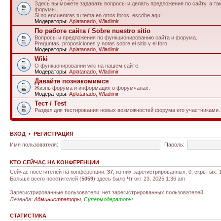
Здесь вы можете задавать вопросы и делать предложения по сайту, а та
форумы.
Si no encuentras tu tema en otros foros, escribe aquí.
Модераторы:
Aplatanado
,
Wladimir
По работе сайта / Sobre nuestro sitio
Вопросы и предложения по функционированию сайта и форума.
Preguntas, proposiciones y notas sobre el sitio y el foro.
Модераторы:
Aplatanado
,
Wladimir
Wiki
О функцонировании wiki на нашем сайте.
Модераторы:
Aplatanado
,
Wladimir
Давайте познакомимся
Жизнь форума и информация о форумчанах.
Модераторы:
Aplatanado
,
Wladimir
Тест / Test
Раздел для тестирования новых возможностей форума его участниками.
ВХОД
•
РЕГИСТРАЦИЯ
Имя пользователя:
Пароль:
КТО СЕЙЧАС НА КОНФЕРЕНЦИИ
Сейчас посетителей на конференции:
37
, из них зарегистрированных: 0, скрытых: 
Больше всего посетителей (
5059
) здесь было Чт окт 23, 2025 1:36 am
Зарегистрированные пользователи: нет зарегистрированных пользователей
Легенда:
Администраторы
,
Супермодераторы
СТАТИСТИКА