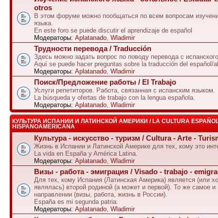
otros
В этом форуме можно пообщаться по всем вопросам изучени
языка.
En este foro se puede discutir el aprendizaje de español
Модераторы:
Aplatanado
,
Wladimir
Трудности перевода / Traducción
Здесь можно задать вопрос по поводу перевода с испанского
Aquí se puede hacer preguntas sobre la traducción del español/a
Модераторы:
Aplatanado
,
Wladimir
Поиск/Предложение работы / El Trabajo
Услуги репетиторов. Работа, связанная с испанским языком.
La búsqueda y ofertas de trabajo con la lengua española.
Модераторы:
Aplatanado
,
Wladimir
КУЛЬТУРА ИСПАНИИ И ЛАТИНСКОЙ АМЕРИКИ / LA CULTURA ESPAÑOL
HISPANOAMERICANA
Культура - искусство - туризм / Cultura - Arte - Turi
Жизнь в Испании и Латинской Америке для тех, кому это инт
La vida en España y América Latina.
Модераторы:
Aplatanado
,
Wladimir
Визы - работа - эмиграция / Visado - trabajo - emigr
Для тех, кому Испания (Латинская Америка) является (или х
являлась) второй родиной (а может и первой). То же самое и
направлении (визы, работа, жизнь в России).
España es mi segunda patria.
Модераторы:
Aplatanado
,
Wladimir