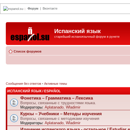
Форум
|
Вконтакте
espanol.su
::
Испанский язык
старейший испаноязычный форум в рунете
Список форумов
Сообщения без ответов
•
Активные темы
ИСПАНСКИЙ ЯЗЫК / ESPAÑOL
Фонетика – Грамматика – Лексика
Вопросы, связанные с трудностями языка.
Модераторы:
Aplatanado
,
Wladimir
Курсы – Учебники – Методы изучения
Вопросы, связанные с методиками изучения
Модераторы:
Aplatanado
,
Wladimir
Изучение испанского языка - остальное / Estudiar e