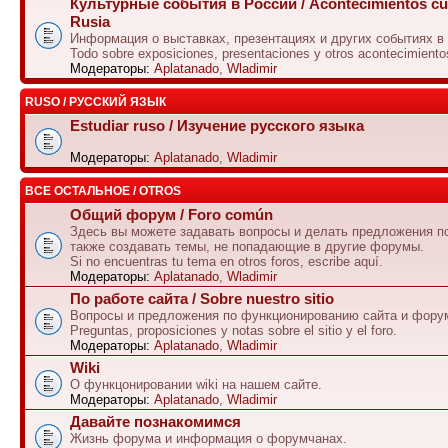
Культурные события в России / Acontecimientos cul
Rusia
Информация о выставках, презентациях и других событиях в
Todo sobre exposiciones, presentaciones y otros acontecimiento
Модераторы:
Aplatanado
,
Wladimir
RUSO / РУССКИЙ ЯЗЫК
Estudiar ruso / Изучение русского языка
Модераторы:
Aplatanado
,
Wladimir
ВСЕ ОСТАЛЬНОЕ / OTROS
Общий форум / Foro común
Здесь вы можете задавать вопросы и делать предложения по
также создавать темы, не попадающие в другие форумы.
Si no encuentras tu tema en otros foros, escribe aquí.
Модераторы:
Aplatanado
,
Wladimir
По работе сайта / Sobre nuestro sitio
Вопросы и предложения по функционированию сайта и фору
Preguntas, proposiciones y notas sobre el sitio y el foro.
Модераторы:
Aplatanado
,
Wladimir
Wiki
О функцонировании wiki на нашем сайте.
Модераторы:
Aplatanado
,
Wladimir
Давайте познакомимся
Жизнь форума и информация о форумчанах.