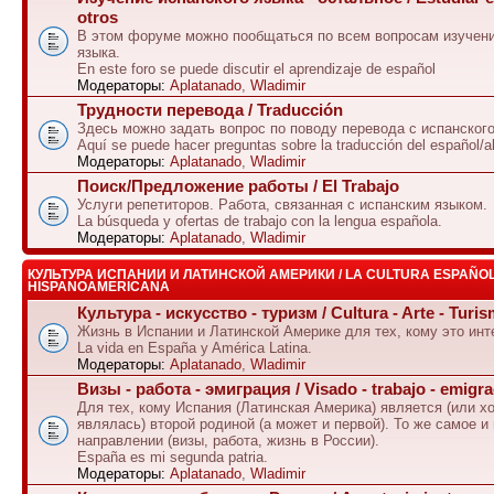
otros
В этом форуме можно пообщаться по всем вопросам изучени
языка.
En este foro se puede discutir el aprendizaje de español
Модераторы:
Aplatanado
,
Wladimir
Трудности перевода / Traducción
Здесь можно задать вопрос по поводу перевода с испанского
Aquí se puede hacer preguntas sobre la traducción del español/a
Модераторы:
Aplatanado
,
Wladimir
Поиск/Предложение работы / El Trabajo
Услуги репетиторов. Работа, связанная с испанским языком.
La búsqueda y ofertas de trabajo con la lengua española.
Модераторы:
Aplatanado
,
Wladimir
КУЛЬТУРА ИСПАНИИ И ЛАТИНСКОЙ АМЕРИКИ / LA CULTURA ESPAÑOL
HISPANOAMERICANA
Культура - искусство - туризм / Cultura - Arte - Turi
Жизнь в Испании и Латинской Америке для тех, кому это инт
La vida en España y América Latina.
Модераторы:
Aplatanado
,
Wladimir
Визы - работа - эмиграция / Visado - trabajo - emigr
Для тех, кому Испания (Латинская Америка) является (или х
являлась) второй родиной (а может и первой). То же самое и
направлении (визы, работа, жизнь в России).
España es mi segunda patria.
Модераторы:
Aplatanado
,
Wladimir