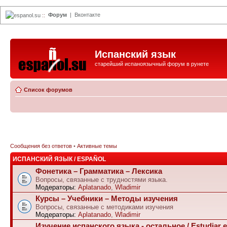
Форум
|
Вконтакте
espanol.su
::
Испанский язык
старейший испаноязычный форум в рунете
Список форумов
Сообщения без ответов
•
Активные темы
ИСПАНСКИЙ ЯЗЫК / ESPAÑOL
Фонетика – Грамматика – Лексика
Вопросы, связанные с трудностями языка.
Модераторы:
Aplatanado
,
Wladimir
Курсы – Учебники – Методы изучения
Вопросы, связанные с методиками изучения
Модераторы:
Aplatanado
,
Wladimir
Изучение испанского языка - остальное / Estudiar e