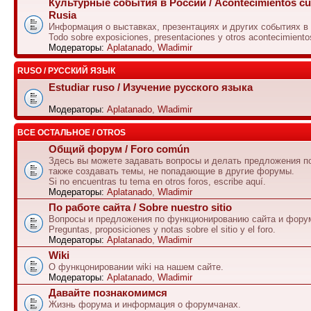
Культурные события в России / Acontecimientos cul
Rusia
Информация о выставках, презентациях и других событиях в
Todo sobre exposiciones, presentaciones y otros acontecimiento
Модераторы:
Aplatanado
,
Wladimir
RUSO / РУССКИЙ ЯЗЫК
Estudiar ruso / Изучение русского языка
Модераторы:
Aplatanado
,
Wladimir
ВСЕ ОСТАЛЬНОЕ / OTROS
Общий форум / Foro común
Здесь вы можете задавать вопросы и делать предложения по
также создавать темы, не попадающие в другие форумы.
Si no encuentras tu tema en otros foros, escribe aquí.
Модераторы:
Aplatanado
,
Wladimir
По работе сайта / Sobre nuestro sitio
Вопросы и предложения по функционированию сайта и фору
Preguntas, proposiciones y notas sobre el sitio y el foro.
Модераторы:
Aplatanado
,
Wladimir
Wiki
О функцонировании wiki на нашем сайте.
Модераторы:
Aplatanado
,
Wladimir
Давайте познакомимся
Жизнь форума и информация о форумчанах.