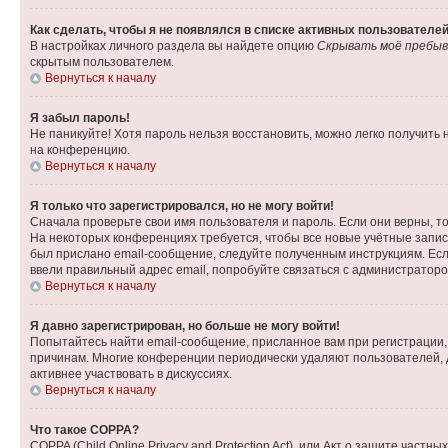
Как сделать, чтобы я не появлялся в списке активных пользователе
В настройках личного раздела вы найдете опцию
Скрывать моё пребыв
скрытым пользователем.
Вернуться к началу
Я забыл пароль!
Не паникуйте! Хотя пароль нельзя восстановить, можно легко получить
на конференцию.
Вернуться к началу
Я только что зарегистрировался, но не могу войти!
Сначала проверьте свои имя пользователя и пароль. Если они верны, т
На некоторых конференциях требуется, чтобы все новые учётные запис
был прислано email-сообщение, следуйте полученным инструкциям. Если
ввели правильный адрес email, попробуйте связаться с администраторо
Вернуться к началу
Я давно зарегистрирован, но больше не могу войти!
Попытайтесь найти email-сообщение, присланное вам при регистрации, 
причинам. Многие конференции периодически удаляют пользователей, 
активнее участвовать в дискуссиях.
Вернуться к началу
Что такое COPPA?
COPPA (Child Online Privacy and Protection Act), или Акт о защите час