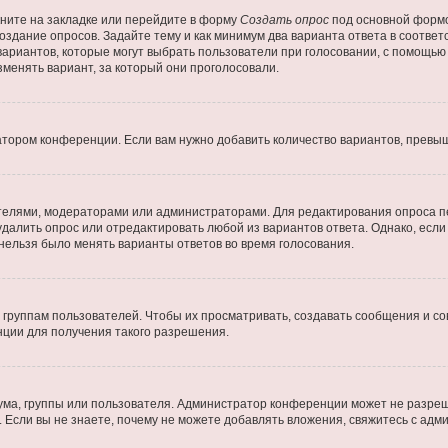
ните на закладке или перейдите в форму
Создать опрос
под основной формо
создание опросов. Задайте тему и как минимум два варианта ответа в соотве
 вариантов, которые могут выбрать пользователи при голосовании, с помощью
зменять вариант, за который они проголосовали.
атором конференции. Если вам нужно добавить количество вариантов, превы
дателями, модераторами или администраторами. Для редактирования опроса п
 удалить опрос или отредактировать любой из вариантов ответа. Однако, есл
 нельзя было менять варианты ответов во время голосования.
руппам пользователей. Чтобы их просматривать, создавать сообщения и со
ции для получения такого разрешения.
ма, группы или пользователя. Администратор конференции может не разре
 Если вы не знаете, почему не можете добавлять вложения, свяжитесь с ад