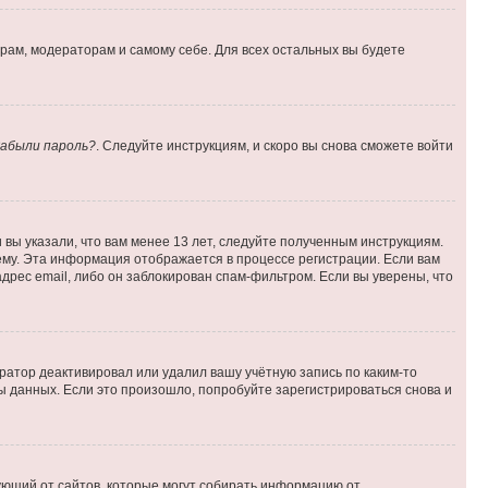
орам, модераторам и самому себе. Для всех остальных вы будете
абыли пароль?
. Следуйте инструкциям, и скоро вы снова сможете войти
вы указали, что вам менее 13 лет, следуйте полученным инструкциям.
му. Эта информация отображается в процессе регистрации. Если вам
дрес email, либо он заблокирован спам-фильтром. Если вы уверены, что
ратор деактивировал или удалил вашу учётную запись по каким-то
 данных. Если это произошло, попробуйте зарегистрироваться снова и
ребующий от сайтов, которые могут собирать информацию от