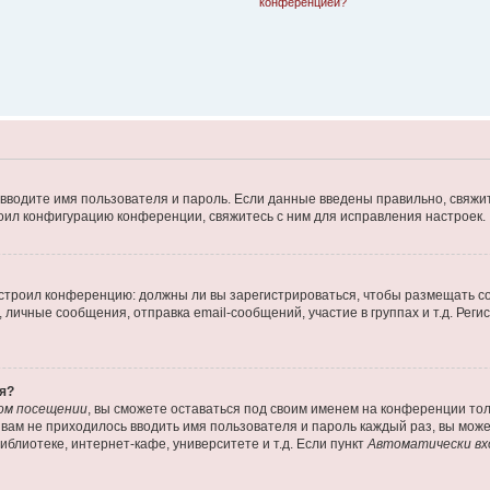
конференцией?
 вводите имя пользователя и пароль. Если данные введены правильно, свяжит
оил конфигурацию конференции, свяжитесь с ним для исправления настроек.
 настроил конференцию: должны ли вы зарегистрироваться, чтобы размещать 
ичные сообщения, отправка email-сообщений, участие в группах и т.д. Регис
я?
ом посещении
, вы сможете оставаться под своим именем на конференции тол
ы вам не приходилось вводить имя пользователя и пароль каждый раз, вы мож
блиотеке, интернет-кафе, университете и т.д. Если пункт
Автоматически вх