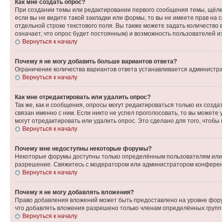
Как мне создать опрос?
При создании темы или редактировании первого сообщения темы, щёлк
если вы не видите такой закладки или формы, то вы не имеете прав на 
отдельной строке текстового поля. Вы также можете задать количество
означает, что опрос будет постоянным) и возможность пользователей и
Вернуться к началу
Почему я не могу добавить больше вариантов ответа?
Ограничение количества вариантов ответа устанавливается администр
Вернуться к началу
Как мне отредактировать или удалить опрос?
Так же, как и сообщения, опросы могут редактироваться только их соз
связан именно с ним. Если никто не успел проголосовать, то вы можете
могут отредактировать или удалить опрос. Это сделано для того, чтобы
Вернуться к началу
Почему мне недоступны некоторые форумы?
Некоторые форумы доступны только определённым пользователям или г
разрешение. Свяжитесь с модератором или администратором конферен
Вернуться к началу
Почему я не могу добавлять вложения?
Право добавления вложений может быть предоставлено на уровне фору
что добавлять вложения разрешено только членам определённых групп.
Вернуться к началу