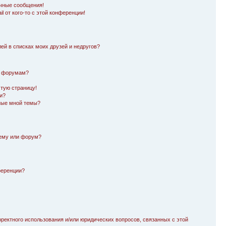
чные сообщения!
l от кого-то с этой конференции!
лей в списках моих друзей и недругов?
и форумам?
стую страницу!
и?
ные мной темы?
тему или форум?
ференции?
рректного использования и/или юридических вопросов, связанных с этой