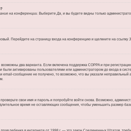
й?
ание на конференции
. Выберите
Да
, и вы будете видны только администрат
 новый. Перейдите на страницу входа на конференцию и щелкните на ссылку
З
о возможны два варианта. Если включена поддержка COPPA и при регистрации 
и были активированы пользователями или администратором до входа в систе
 email-сообщение не получено, то возможно, что вы указали неправильный а
м.
проверьте свои имя и пароль и попробуйте войти снова. Возможно, админист
длительное время не оставляющих сообщения, чтобы уменьшить размер базы
тных прав ребенка в интернете от 1998 г. — это закон Соединенных Штатов, т