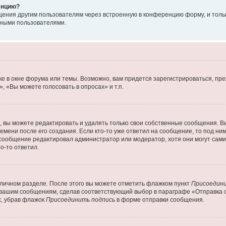
енцию?
щения другим пользователям через встроенную в конференцию форму, и толь
мными пользователями.
е в окне форума или темы. Возможно, вам придется зарегистрироваться, пр
 «Вы можете голосовать в опросах» и т.п.
вы можете редактировать и удалять только свои собственные сообщения. В
емени после его создания. Если кто-то уже ответил на сообщение, то под ни
 сообщение редактировал администратор или модератор, хотя они могут сами
о-то ответил.
 личном разделе. После этого вы можете отметить флажком пункт
Присоедини
 вашим сообщениям, сделав соответствующий выбор в параграфе «Отправка 
х, убрав флажок
Присоединить подпись
в форме отправки сообщения.