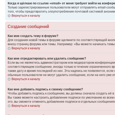
Когда я щёлкаю по ссылке «email» от меня требуют войти на конфер
Только зарегистрированные пользователи могут отправлять email-сооб
того, чтобы предотвратить злоупотребления почтовой системой анони
Вернуться к началу
Создание сообщений
Как мне создать тему в форуме?
Для создания новой темы в форуме щелкните по соответствующей кнопк
внизу страниц форума или темы. Например: «Вы можете начинать темы»,
Вернуться к началу
Как мне отредактировать или удалить сообщение?
Если вы не являетесь администратором или модератором конференции, 
соответствующем сообщении, иногда только в течение ограниченного вр
также дату и время последней из них. Эта надпись не появляется, если
обычные пользователи не могут удалить сообщение, если на него уже кт
Вернуться к началу
Как мне добавить подпись к своему сообщению?
Чтобы добавить подпись к сообщению, вы должны сначала создать её в
Вы также можете настроить добавление подписи по умолчанию ко всем
это, вы сможете отменить добавление подписи в отдельных сообщения
Вернуться к началу