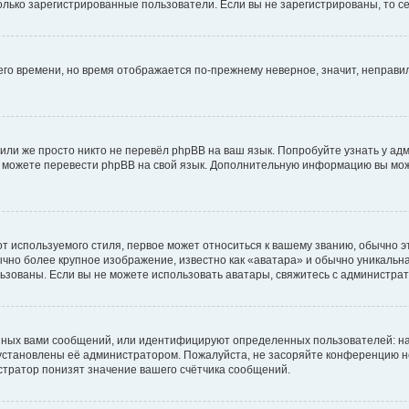
 только зарегистрированные пользователи. Если вы не зарегистрированы, то с
него времени, но время отображается по-прежнему неверное, значит, неправ
или же просто никто не перевёл phpBB на ваш язык. Попробуйте узнать у ад
ами можете перевести phpBB на свой язык. Дополнительную информацию вы мо
 используемого стиля, первое может относиться к вашему званию, обычно это
чно более крупное изображение, известно как «аватара» и обычно уникальна
пользованы. Если вы не можете использовать аватары, свяжитесь с администр
нных вами сообщений, или идентифицируют определенных пользователей: на
установлены её администратором. Пожалуйста, не засоряйте конференцию н
тратор понизят значение вашего счётчика сообщений.