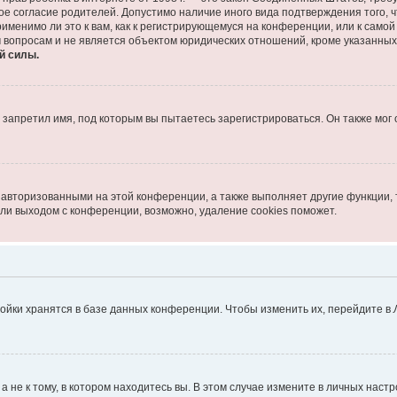
ое согласие родителей. Допустимо наличие иного вида подтверждения того,
именимо ли это к вам, как к регистрирующемуся на конференции, или к само
 вопросам и не является объектом юридических отношений, кроме указанных
й силы.
запретил имя, под которым вы пытаетесь зарегистрироваться. Он также мог
 авторизованными на этой конференции, а также выполняет другие функции, 
ли выходом с конференции, возможно, удаление cookies поможет.
ойки хранятся в базе данных конференции. Чтобы изменить их, перейдите в
не к тому, в котором находитесь вы. В этом случае измените в личных настрой