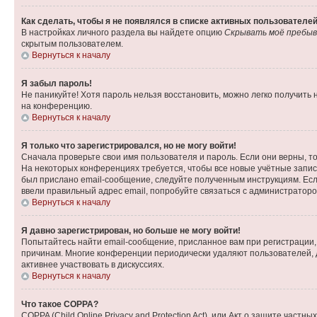
Как сделать, чтобы я не появлялся в списке активных пользователе
В настройках личного раздела вы найдете опцию
Скрывать моё пребыв
скрытым пользователем.
Вернуться к началу
Я забыл пароль!
Не паникуйте! Хотя пароль нельзя восстановить, можно легко получить
на конференцию.
Вернуться к началу
Я только что зарегистрировался, но не могу войти!
Сначала проверьте свои имя пользователя и пароль. Если они верны, т
На некоторых конференциях требуется, чтобы все новые учётные запис
был прислано email-сообщение, следуйте полученным инструкциям. Если
ввели правильный адрес email, попробуйте связаться с администраторо
Вернуться к началу
Я давно зарегистрирован, но больше не могу войти!
Попытайтесь найти email-сообщение, присланное вам при регистрации, 
причинам. Многие конференции периодически удаляют пользователей, 
активнее участвовать в дискуссиях.
Вернуться к началу
Что такое COPPA?
COPPA (Child Online Privacy and Protection Act), или Акт о защите час