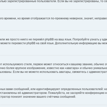
 только зарегистрированные пользователи. Если вы не зарегистрированы, то с
него времени, но время отображается по-прежнему неверное, значит, неправ
или же просто никто не перевёл phpBB на ваш язык. Попробуйте узнать у ад
ами можете перевести phpBB на свой язык. Дополнительную информацию вы мо
 используемого стиля, первое может относиться к вашему званию, обычно это
чно более крупное изображение, известно как «аватара» и обычно уникальна
пользованы. Если вы не можете использовать аватары, свяжитесь с администр
нных вами сообщений, или идентифицируют определенных пользователей: на
установлены её администратором. Пожалуйста, не засоряйте конференцию н
тратор понизят значение вашего счётчика сообщений.