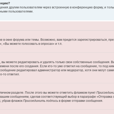
енцию?
щения другим пользователям через встроенную в конференцию форму, и толь
мными пользователями.
е в окне форума или темы. Возможно, вам придется зарегистрироваться, пр
 «Вы можете голосовать в опросах» и т.п.
вы можете редактировать и удалять только свои собственные сообщения. В
емени после его создания. Если кто-то уже ответил на сообщение, то под ни
 сообщение редактировал администратор или модератор, хотя они могут сами
о-то ответил.
 личном разделе. После этого вы можете отметить флажком пункт
Присоедини
 вашим сообщениям, сделав соответствующий выбор в параграфе «Отправка 
х, убрав флажок
Присоединить подпись
в форме отправки сообщения.