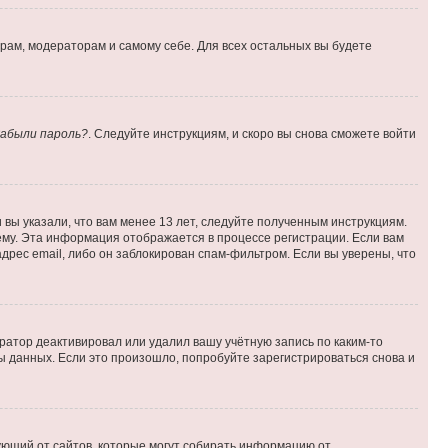
орам, модераторам и самому себе. Для всех остальных вы будете
абыли пароль?
. Следуйте инструкциям, и скоро вы снова сможете войти
вы указали, что вам менее 13 лет, следуйте полученным инструкциям.
му. Эта информация отображается в процессе регистрации. Если вам
дрес email, либо он заблокирован спам-фильтром. Если вы уверены, что
ратор деактивировал или удалил вашу учётную запись по каким-то
 данных. Если это произошло, попробуйте зарегистрироваться снова и
ребующий от сайтов, которые могут собирать информацию от