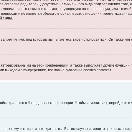
ое согласие родителей. Допустимо наличие иного вида подтверждения того,
именимо ли это к вам, как к регистрирующемуся на конференции, или к само
 вопросам и не является объектом юридических отношений, кроме указанных
й силы.
запретил имя, под которым вы пытаетесь зарегистрироваться. Он также мог
 авторизованными на этой конференции, а также выполняет другие функции, 
ли выходом с конференции, возможно, удаление cookies поможет.
ойки хранятся в базе данных конференции. Чтобы изменить их, перейдите в
не к тому, в котором находитесь вы. В этом случае измените в личных настрой