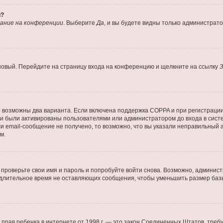
й?
ание на конференции
. Выберите
Да
, и вы будете видны только администрат
 новый. Перейдите на страницу входа на конференцию и щелкните на ссылку
З
о возможны два варианта. Если включена поддержка COPPA и при регистрации 
и были активированы пользователями или администратором до входа в систе
 email-сообщение не получено, то возможно, что вы указали неправильный а
м.
проверьте свои имя и пароль и попробуйте войти снова. Возможно, админист
длительное время не оставляющих сообщения, чтобы уменьшить размер базы
тных прав ребенка в интернете от 1998 г. — это закон Соединенных Штатов, т