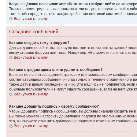
Когда я щёлкаю по ссылке «email» от меня требуют войти на конфер
Только зарегистрированные пользователи могут отправлять email-сооб
того, чтобы предотвратить злоупотребления почтовой системой анони
Вернуться к началу
Создание сообщений
Как мне создать тему в форуме?
Для создания новой темы в форуме щелкните по соответствующей кнопк
внизу страниц форума или темы. Например: «Вы можете начинать темы»,
Вернуться к началу
Как мне отредактировать или удалить сообщение?
Если вы не являетесь администратором или модератором конференции, 
соответствующем сообщении, иногда только в течение ограниченного вр
также дату и время последней из них. Эта надпись не появляется, если
обычные пользователи не могут удалить сообщение, если на него уже кт
Вернуться к началу
Как мне добавить подпись к своему сообщению?
Чтобы добавить подпись к сообщению, вы должны сначала создать её в
Вы также можете настроить добавление подписи по умолчанию ко всем
это, вы сможете отменить добавление подписи в отдельных сообщения
Вернуться к началу