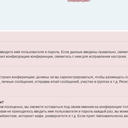
конференцией?
 вводите имя пользователя и пароль. Если данные введены правильно, свяжит
оил конфигурацию конференции, свяжитесь с ним для исправления настроек.
 настроил конференцию: должны ли вы зарегистрироваться, чтобы размещать 
ичные сообщения, отправка email-сообщений, участие в группах и т.д. Регис
я?
ом посещении
, вы сможете оставаться под своим именем на конференции тол
ы вам не приходилось вводить имя пользователя и пароль каждый раз, вы мож
блиотеке, интернет-кафе, университете и т.д. Если пункт
Автоматически вх