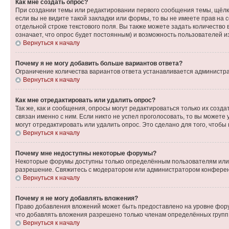
Как мне создать опрос?
При создании темы или редактировании первого сообщения темы, щёлк
если вы не видите такой закладки или формы, то вы не имеете прав на 
отдельной строке текстового поля. Вы также можете задать количество
означает, что опрос будет постоянным) и возможность пользователей и
Вернуться к началу
Почему я не могу добавить больше вариантов ответа?
Ограничение количества вариантов ответа устанавливается администр
Вернуться к началу
Как мне отредактировать или удалить опрос?
Так же, как и сообщения, опросы могут редактироваться только их соз
связан именно с ним. Если никто не успел проголосовать, то вы можете
могут отредактировать или удалить опрос. Это сделано для того, чтобы
Вернуться к началу
Почему мне недоступны некоторые форумы?
Некоторые форумы доступны только определённым пользователям или г
разрешение. Свяжитесь с модератором или администратором конферен
Вернуться к началу
Почему я не могу добавлять вложения?
Право добавления вложений может быть предоставлено на уровне фору
что добавлять вложения разрешено только членам определённых групп.
Вернуться к началу