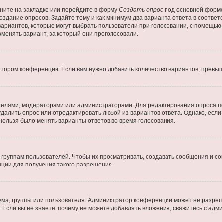
ните на закладке или перейдите в форму
Создать опрос
под основной формо
создание опросов. Задайте тему и как минимум два варианта ответа в соотве
 вариантов, которые могут выбрать пользователи при голосовании, с помощью
зменять вариант, за который они проголосовали.
атором конференции. Если вам нужно добавить количество вариантов, превы
дателями, модераторами или администраторами. Для редактирования опроса п
 удалить опрос или отредактировать любой из вариантов ответа. Однако, есл
 нельзя было менять варианты ответов во время голосования.
руппам пользователей. Чтобы их просматривать, создавать сообщения и со
ции для получения такого разрешения.
ма, группы или пользователя. Администратор конференции может не разре
 Если вы не знаете, почему не можете добавлять вложения, свяжитесь с ад