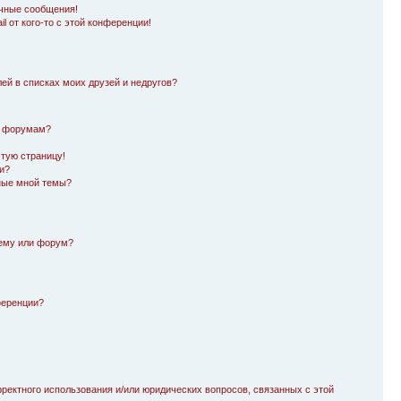
чные сообщения!
l от кого-то с этой конференции!
лей в списках моих друзей и недругов?
и форумам?
стую страницу!
и?
ные мной темы?
тему или форум?
ференции?
рректного использования и/или юридических вопросов, связанных с этой