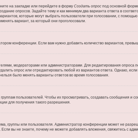
ните на закладке или перейдите в форму
Создать опрос
под основной формо
создание опросов. Задайте тему и как минимум два варианта ответа в соотве
 вариантов, которые могут выбрать пользователи при голосовании, с помощью
зменять вариант, за который они проголосовали.
атором конференции. Если вам нужно добавить количество вариантов, превы
дателями, модераторами или администраторами. Для редактирования опроса п
 удалить опрос или отредактировать любой из вариантов ответа. Однако, есл
 нельзя было менять варианты ответов во время голосования.
руппам пользователей. Чтобы их просматривать, создавать сообщения и со
ции для получения такого разрешения.
ма, группы или пользователя. Администратор конференции может не разре
 Если вы не знаете, почему не можете добавлять вложения, свяжитесь с ад