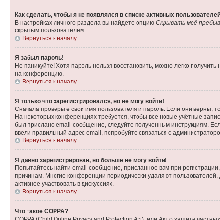
Как сделать, чтобы я не появлялся в списке активных пользователе
В настройках личного раздела вы найдете опцию
Скрывать моё пребыв
скрытым пользователем.
Вернуться к началу
Я забыл пароль!
Не паникуйте! Хотя пароль нельзя восстановить, можно легко получить
на конференцию.
Вернуться к началу
Я только что зарегистрировался, но не могу войти!
Сначала проверьте свои имя пользователя и пароль. Если они верны, т
На некоторых конференциях требуется, чтобы все новые учётные запис
был прислано email-сообщение, следуйте полученным инструкциям. Если
ввели правильный адрес email, попробуйте связаться с администраторо
Вернуться к началу
Я давно зарегистрирован, но больше не могу войти!
Попытайтесь найти email-сообщение, присланное вам при регистрации, 
причинам. Многие конференции периодически удаляют пользователей, 
активнее участвовать в дискуссиях.
Вернуться к началу
Что такое COPPA?
COPPA (Child Online Privacy and Protection Act), или Акт о защите час