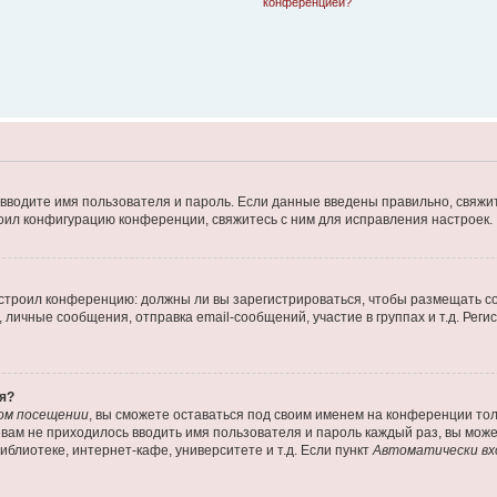
конференцией?
 вводите имя пользователя и пароль. Если данные введены правильно, свяжит
оил конфигурацию конференции, свяжитесь с ним для исправления настроек.
 настроил конференцию: должны ли вы зарегистрироваться, чтобы размещать 
ичные сообщения, отправка email-сообщений, участие в группах и т.д. Регис
я?
ом посещении
, вы сможете оставаться под своим именем на конференции тол
ы вам не приходилось вводить имя пользователя и пароль каждый раз, вы мож
блиотеке, интернет-кафе, университете и т.д. Если пункт
Автоматически вх