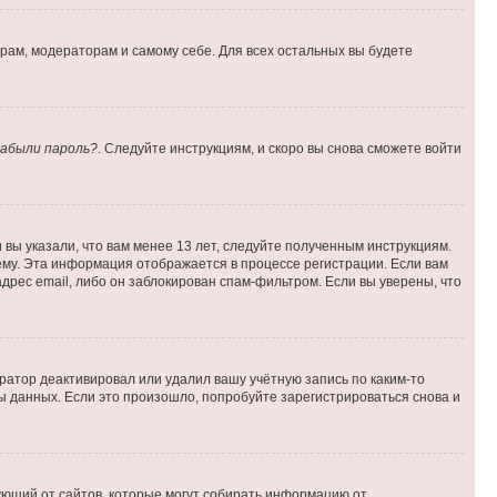
орам, модераторам и самому себе. Для всех остальных вы будете
абыли пароль?
. Следуйте инструкциям, и скоро вы снова сможете войти
вы указали, что вам менее 13 лет, следуйте полученным инструкциям.
му. Эта информация отображается в процессе регистрации. Если вам
дрес email, либо он заблокирован спам-фильтром. Если вы уверены, что
ратор деактивировал или удалил вашу учётную запись по каким-то
 данных. Если это произошло, попробуйте зарегистрироваться снова и
ребующий от сайтов, которые могут собирать информацию от