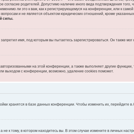
ое согласие родителей. Допустимо наличие иного вида подтверждения того,
именимо ли это к вам, как к регистрирующемуся на конференции, или к само
 вопросам и не является объектом юридических отношений, кроме указанных
й силы.
запретил имя, под которым вы пытаетесь зарегистрироваться. Он также мог
 авторизованными на этой конференции, а также выполняет другие функции, 
ли выходом с конференции, возможно, удаление cookies поможет.
ойки хранятся в базе данных конференции. Чтобы изменить их, перейдите в
не к тому, в котором находитесь вы. В этом случае измените в личных настрой