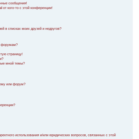
чные сообщения!
l от кого-то с этой конференции!
лей в списках моих друзей и недругов?
и форумам?
стую страницу!
и?
ные мной темы?
тему или форум?
ференции?
рректного использования и/или юридических вопросов, связанных с этой