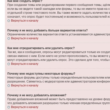
Как мне создать опрос?
При создании темы или редактировании первого сообщения темы, щёлк
если вы не видите такой закладки или формы, то вы не имеете прав на 
отдельной строке текстового поля. Вы также можете задать количество
означает, что опрос будет постоянным) и возможность пользователей и
Вернуться к началу
Почему я не могу добавить больше вариантов ответа?
Ограничение количества вариантов ответа устанавливается администр
Вернуться к началу
Как мне отредактировать или удалить опрос?
Так же, как и сообщения, опросы могут редактироваться только их соз
связан именно с ним. Если никто не успел проголосовать, то вы можете
могут отредактировать или удалить опрос. Это сделано для того, чтобы
Вернуться к началу
Почему мне недоступны некоторые форумы?
Некоторые форумы доступны только определённым пользователям или г
разрешение. Свяжитесь с модератором или администратором конферен
Вернуться к началу
Почему я не могу добавлять вложения?
Право добавления вложений может быть предоставлено на уровне фору
что добавлять вложения разрешено только членам определённых групп.
Вернуться к началу