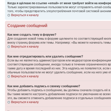
Когда я щёлкаю по ссылке «email» от меня требуют войти на конфер
Только зарегистрированные пользователи могут отправлять email-сооб
того, чтобы предотвратить злоупотребления почтовой системой анони
Вернуться к началу
Создание сообщений
Как мне создать тему в форуме?
Для создания новой темы в форуме щелкните по соответствующей кнопк
внизу страниц форума или темы. Например: «Вы можете начинать темы»,
Вернуться к началу
Как мне отредактировать или удалить сообщение?
Если вы не являетесь администратором или модератором конференции, 
соответствующем сообщении, иногда только в течение ограниченного вр
также дату и время последней из них. Эта надпись не появляется, если
обычные пользователи не могут удалить сообщение, если на него уже кт
Вернуться к началу
Как мне добавить подпись к своему сообщению?
Чтобы добавить подпись к сообщению, вы должны сначала создать её в
Вы также можете настроить добавление подписи по умолчанию ко всем
это, вы сможете отменить добавление подписи в отдельных сообщения
Вернуться к началу