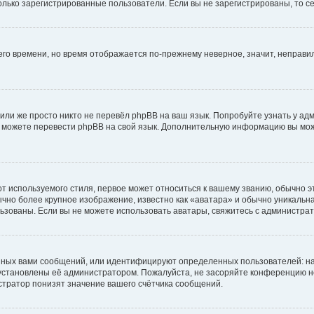
 только зарегистрированные пользователи. Если вы не зарегистрированы, то с
него времени, но время отображается по-прежнему неверное, значит, неправ
или же просто никто не перевёл phpBB на ваш язык. Попробуйте узнать у ад
ами можете перевести phpBB на свой язык. Дополнительную информацию вы мо
 используемого стиля, первое может относиться к вашему званию, обычно это
чно более крупное изображение, известно как «аватара» и обычно уникальна
пользованы. Если вы не можете использовать аватары, свяжитесь с администр
нных вами сообщений, или идентифицируют определенных пользователей: на
установлены её администратором. Пожалуйста, не засоряйте конференцию н
тратор понизят значение вашего счётчика сообщений.