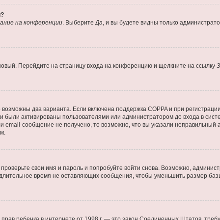
й?
ание на конференции
. Выберите
Да
, и вы будете видны только администрат
 новый. Перейдите на страницу входа на конференцию и щелкните на ссылку
З
о возможны два варианта. Если включена поддержка COPPA и при регистрации 
и были активированы пользователями или администратором до входа в систе
 email-сообщение не получено, то возможно, что вы указали неправильный а
м.
проверьте свои имя и пароль и попробуйте войти снова. Возможно, админист
длительное время не оставляющих сообщения, чтобы уменьшить размер базы
тных прав ребенка в интернете от 1998 г. — это закон Соединенных Штатов, т