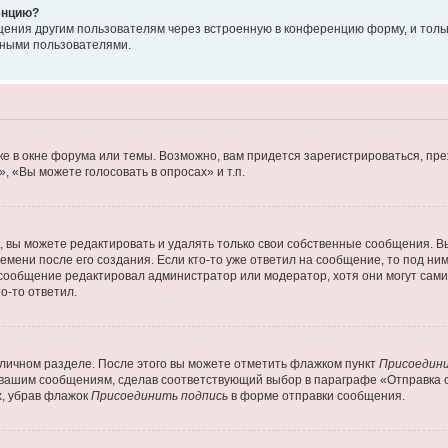
енцию?
щения другим пользователям через встроенную в конференцию форму, и толь
мными пользователями.
е в окне форума или темы. Возможно, вам придется зарегистрироваться, пр
 «Вы можете голосовать в опросах» и т.п.
вы можете редактировать и удалять только свои собственные сообщения. В
емени после его создания. Если кто-то уже ответил на сообщение, то под ни
 сообщение редактировал администратор или модератор, хотя они могут сами
о-то ответил.
 личном разделе. После этого вы можете отметить флажком пункт
Присоедини
 вашим сообщениям, сделав соответствующий выбор в параграфе «Отправка 
х, убрав флажок
Присоединить подпись
в форме отправки сообщения.